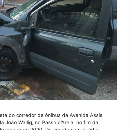
eta do corredor de ônibus da Avenida Assis
da João Wallig, no Passo d’Areia, no fim da
e janeiro de 2020. De acordo com a rádio