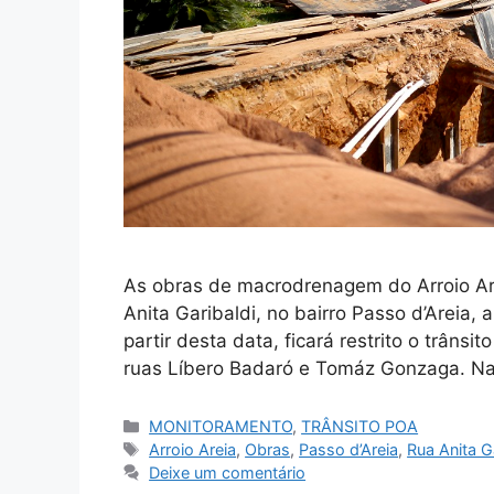
As obras de macrodrenagem do Arroio Arei
Anita Garibaldi, no bairro Passo d’Areia, a
partir desta data, ficará restrito o trâns
ruas Líbero Badaró e Tomáz Gonzaga. Na
Categorias
MONITORAMENTO
,
TRÂNSITO POA
Tags
Arroio Areia
,
Obras
,
Passo d’Areia
,
Rua Anita G
Deixe um comentário