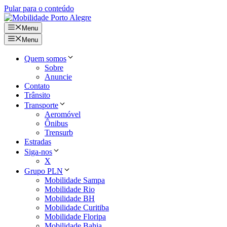
Pular para o conteúdo
Menu
Menu
Quem somos
Sobre
Anuncie
Contato
Trânsito
Transporte
Aeromóvel
Ônibus
Trensurb
Estradas
Siga-nos
X
Grupo PLN
Mobilidade Sampa
Mobilidade Rio
Mobilidade BH
Mobilidade Curitiba
Mobilidade Floripa
Mobilidade Bahia