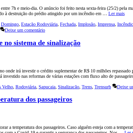
entre 7h e meio-dia. O anúncio foi feito nesta sexta-feira (25/2) pela 
ido à destruição do prédio atingido por um incêndio em …
Ler mais
,
Domingo
,
Estação Rodoviária
,
Fechada
,
Implosão
,
Imprensa
,
Incêndi
Deixe um comentário
e no sistema de sinalização
 ano onde irá investir o crédito suplementar de R$ 10 milhões repassad
á investido nas reformas de várias estações com fluxo alto de passagei
s Velho
,
Rodoviária
,
Sapucaia
,
Sinalização
,
Trens
,
Trensurb
Deixe u
eratura dos passageiros
orar a temperatura dos passageiros. Caso alguém esteja com a temperat
ados com a Covid-19 e garantir a segurança dos passageiros. Nos …
Ler 