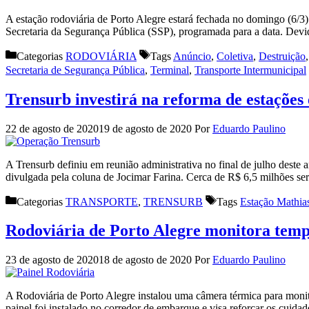
A estação rodoviária de Porto Alegre estará fechada no domingo (6/3) 
Secretaria da Segurança Pública (SSP), programada para a data. Dev
Categorias
RODOVIÁRIA
Tags
Anúncio
,
Coletiva
,
Destruição
Secretaria de Segurança Pública
,
Terminal
,
Transporte Intermunicipal
Trensurb investirá na reforma de estações 
22 de agosto de 2020
19 de agosto de 2020
Por
Eduardo Paulino
A Trensurb definiu em reunião administrativa no final de julho deste
divulgada pela coluna de Jocimar Farina. Cerca de R$ 6,5 milhões ser
Categorias
TRANSPORTE
,
TRENSURB
Tags
Estação Mathia
Rodoviária de Porto Alegre monitora temp
23 de agosto de 2020
18 de agosto de 2020
Por
Eduardo Paulino
A Rodoviária de Porto Alegre instalou uma câmera térmica para monit
painel foi instalado no corredor de embarque e visa reforçar os cuid