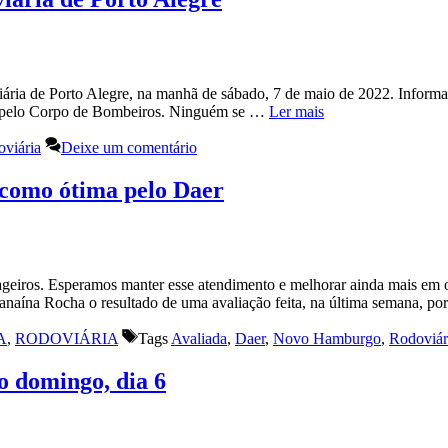
ária de Porto Alegre, na manhã de sábado, 7 de maio de 2022. Inform
s e pelo Corpo de Bombeiros. Ninguém se …
Ler mais
viária
Deixe um comentário
como ótima pelo Daer
geiros. Esperamos manter esse atendimento e melhorar ainda mais em o
anaína Rocha o resultado de uma avaliação feita, na última semana, 
A
,
RODOVIÁRIA
Tags
Avaliada
,
Daer
,
Novo Hamburgo
,
Rodoviár
o domingo, dia 6