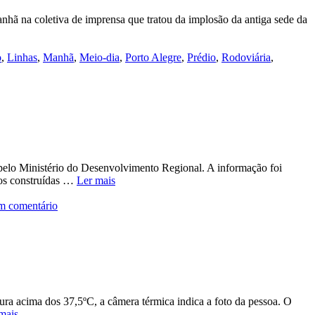
manhã na coletiva de imprensa que tratou da implosão da antiga sede da
o
,
Linhas
,
Manhã
,
Meio-dia
,
Porto Alegre
,
Prédio
,
Rodoviária
,
o pelo Ministério do Desenvolvimento Regional. A informação foi
ros construídas …
Ler mais
m comentário
ura acima dos 37,5ºC, a câmera térmica indica a foto da pessoa. O
mais