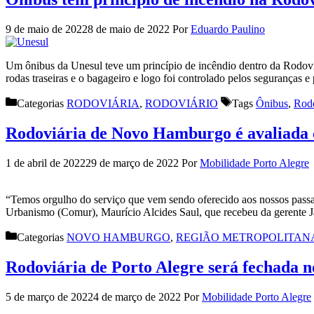
9 de maio de 2022
8 de maio de 2022
Por
Eduardo Paulino
Um ônibus da Unesul teve um princípio de incêndio dentro da Rodovi
rodas traseiras e o bagageiro e logo foi controlado pelos segurança
Categorias
RODOVIÁRIA
,
RODOVIÁRIO
Tags
Ônibus
,
Rodo
Rodoviária de Novo Hamburgo é avaliada 
1 de abril de 2022
29 de março de 2022
Por
Mobilidade Porto Alegre
“Temos orgulho do serviço que vem sendo oferecido aos nossos passa
Urbanismo (Comur), Maurício Alcides Saul, que recebeu da gerente J
Categorias
NOVO HAMBURGO
,
REGIÃO METROPOLITAN
Rodoviária de Porto Alegre será fechada n
5 de março de 2022
4 de março de 2022
Por
Mobilidade Porto Alegre