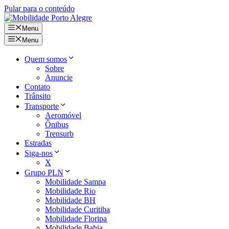
Pular para o conteúdo
Menu
Menu
Quem somos
Sobre
Anuncie
Contato
Trânsito
Transporte
Aeromóvel
Ônibus
Trensurb
Estradas
Siga-nos
X
Grupo PLN
Mobilidade Sampa
Mobilidade Rio
Mobilidade BH
Mobilidade Curitiba
Mobilidade Floripa
Mobilidade Bahia