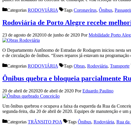
Categorias
RODOVIÁRIA
Tags
Coronavírus
,
Ônibus
,
Passagei
Rodoviária de Porto Alegre recebe melhor
23 de agosto de 2020
10 de junho de 2020
Por
Mobilidade Porto Aleg
O Departamento Autônomo de Estradas de Rodagem iniciou nesta sema
e de circulação de ônibus. “Esses reparos já estavam na programaç
Categorias
RODOVIÁRIA
Tags
Obras
,
Rodoviária
,
Transporte
Ônibus quebra e bloqueia parcialmente R
20 de abril de 2020
20 de abril de 2020
Por
Eduardo Paulino
Um ônibus quebrou e ocupava a faixa da esquerda da Rua da Conceiçã
segunda-feira, dia 20 de abril de 2020. Equipes de manutenção e um
Categorias
TRÂNSITO POA
Tags
Ônibus
,
Rodoviária
,
Rua da