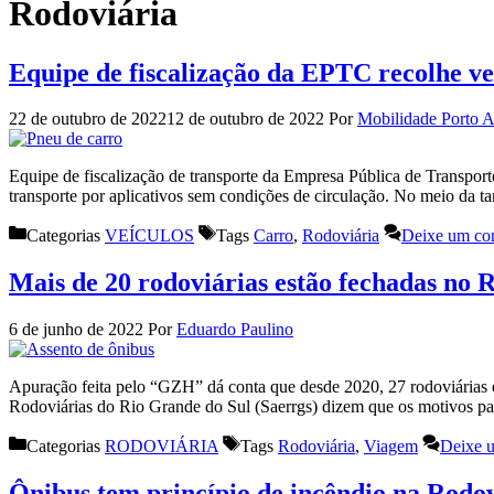
Rodoviária
Equipe de fiscalização da EPTC recolhe veí
22 de outubro de 2022
12 de outubro de 2022
Por
Mobilidade Porto A
Equipe de fiscalização de transporte da Empresa Pública de Transport
transporte por aplicativos sem condições de circulação. No meio da
Categorias
VEÍCULOS
Tags
Carro
,
Rodoviária
Deixe um co
Mais de 20 rodoviárias estão fechadas no 
6 de junho de 2022
Por
Eduardo Paulino
Apuração feita pelo “GZH” dá conta que desde 2020, 27 rodoviárias
Rodoviárias do Rio Grande do Sul (Saerrgs) dizem que os motivos pa
Categorias
RODOVIÁRIA
Tags
Rodoviária
,
Viagem
Deixe 
Ônibus tem princípio de incêndio na Rodov