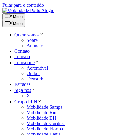
Pular para o conteúdo
Menu
Menu
Quem somos
Sobre
Anuncie
Contato
Trânsito
Transporte
Aeromóvel
Ônibus
Trensurb
Estradas
Siga-nos
X
Grupo PLN
Mobilidade Sampa
Mobilidade Rio
Mobilidade BH
Mobilidade Curitiba
Mobilidade Floripa
Mobilidade Bahia