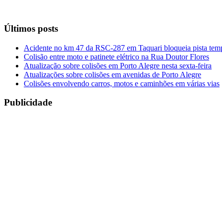
Últimos posts
Acidente no km 47 da RSC-287 em Taquari bloqueia pista tem
Colisão entre moto e patinete elétrico na Rua Doutor Flores
Atualização sobre colisões em Porto Alegre nesta sexta-feira
Atualizações sobre colisões em avenidas de Porto Alegre
Colisões envolvendo carros, motos e caminhões em várias vias
Publicidade