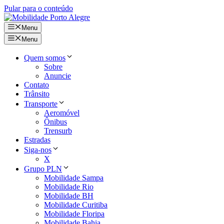
Pular para o conteúdo
Menu
Menu
Quem somos
Sobre
Anuncie
Contato
Trânsito
Transporte
Aeromóvel
Ônibus
Trensurb
Estradas
Siga-nos
X
Grupo PLN
Mobilidade Sampa
Mobilidade Rio
Mobilidade BH
Mobilidade Curitiba
Mobilidade Floripa
Mobilidade Bahia