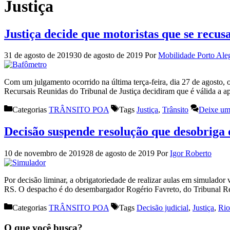
Justiça
Justiça decide que motoristas que se recu
31 de agosto de 2019
30 de agosto de 2019
Por
Mobilidade Porto Ale
Com um julgamento ocorrido na última terça-feira, dia 27 de agosto,
Recursais Reunidas do Tribunal de Justiça decidiram que é válida a 
Categorias
TRÂNSITO POA
Tags
Justiça
,
Trânsito
Deixe um
Decisão suspende resolução que desobriga 
10 de novembro de 2019
28 de agosto de 2019
Por
Igor Roberto
Por decisão liminar, a obrigatoriedade de realizar aulas em simulado
RS. O despacho é do desembargador Rogério Favreto, do Tribunal Re
Categorias
TRÂNSITO POA
Tags
Decisão judicial
,
Justiça
,
Rio
O que você busca?