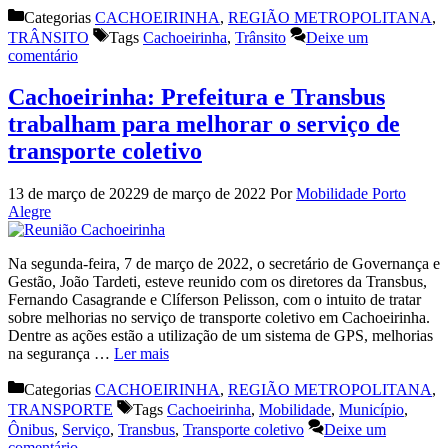
Categorias
CACHOEIRINHA
,
REGIÃO METROPOLITANA
,
TRÂNSITO
Tags
Cachoeirinha
,
Trânsito
Deixe um
comentário
Cachoeirinha: Prefeitura e Transbus
trabalham para melhorar o serviço de
transporte coletivo
13 de março de 2022
9 de março de 2022
Por
Mobilidade Porto
Alegre
Na segunda-feira, 7 de março de 2022, o secretário de Governança e
Gestão, João Tardeti, esteve reunido com os diretores da Transbus,
Fernando Casagrande e Clíferson Pelisson, com o intuito de tratar
sobre melhorias no serviço de transporte coletivo em Cachoeirinha.
Dentre as ações estão a utilização de um sistema de GPS, melhorias
na segurança …
Ler mais
Categorias
CACHOEIRINHA
,
REGIÃO METROPOLITANA
,
TRANSPORTE
Tags
Cachoeirinha
,
Mobilidade
,
Município
,
Ônibus
,
Serviço
,
Transbus
,
Transporte coletivo
Deixe um
comentário