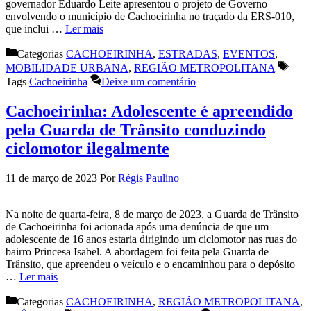
governador Eduardo Leite apresentou o projeto de Governo
envolvendo o município de Cachoeirinha no traçado da ERS-010,
que inclui …
Ler mais
Categorias
CACHOEIRINHA
,
ESTRADAS
,
EVENTOS
,
MOBILIDADE URBANA
,
REGIÃO METROPOLITANA
Tags
Cachoeirinha
Deixe um comentário
Cachoeirinha: Adolescente é apreendido
pela Guarda de Trânsito conduzindo
ciclomotor ilegalmente
11 de março de 2023
Por
Régis Paulino
Na noite de quarta-feira, 8 de março de 2023, a Guarda de Trânsito
de Cachoeirinha foi acionada após uma denúncia de que um
adolescente de 16 anos estaria dirigindo um ciclomotor nas ruas do
bairro Princesa Isabel. A abordagem foi feita pela Guarda de
Trânsito, que apreendeu o veículo e o encaminhou para o depósito
…
Ler mais
Categorias
CACHOEIRINHA
,
REGIÃO METROPOLITANA
,