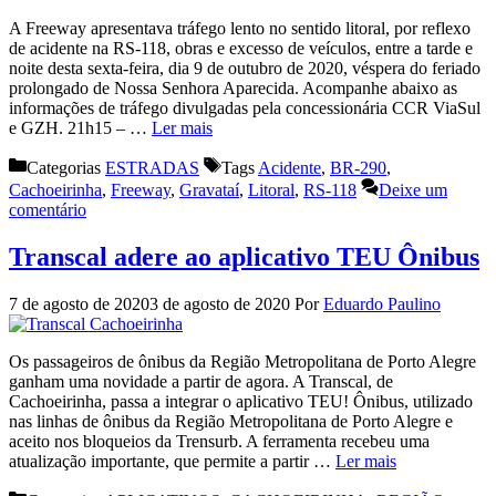
A Freeway apresentava tráfego lento no sentido litoral, por reflexo
de acidente na RS-118, obras e excesso de veículos, entre a tarde e
noite desta sexta-feira, dia 9 de outubro de 2020, véspera do feriado
prolongado de Nossa Senhora Aparecida. Acompanhe abaixo as
informações de tráfego divulgadas pela concessionária CCR ViaSul
e GZH. 21h15 – …
Ler mais
Categorias
ESTRADAS
Tags
Acidente
,
BR-290
,
Cachoeirinha
,
Freeway
,
Gravataí
,
Litoral
,
RS-118
Deixe um
comentário
Transcal adere ao aplicativo TEU Ônibus
7 de agosto de 2020
3 de agosto de 2020
Por
Eduardo Paulino
Os passageiros de ônibus da Região Metropolitana de Porto Alegre
ganham uma novidade a partir de agora. A Transcal, de
Cachoeirinha, passa a integrar o aplicativo TEU! Ônibus, utilizado
nas linhas de ônibus da Região Metropolitana de Porto Alegre e
aceito nos bloqueios da Trensurb. A ferramenta recebeu uma
atualização importante, que permite a partir …
Ler mais