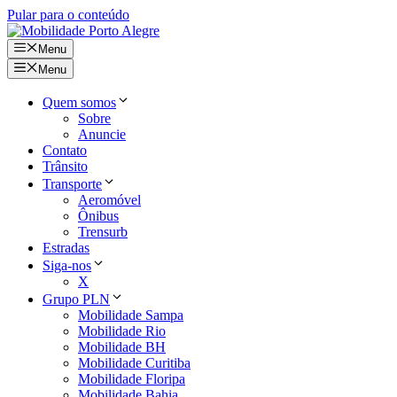
Pular para o conteúdo
Menu
Menu
Quem somos
Sobre
Anuncie
Contato
Trânsito
Transporte
Aeromóvel
Ônibus
Trensurb
Estradas
Siga-nos
X
Grupo PLN
Mobilidade Sampa
Mobilidade Rio
Mobilidade BH
Mobilidade Curitiba
Mobilidade Floripa
Mobilidade Bahia