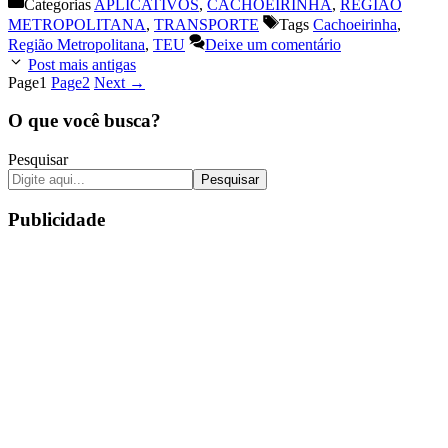
Categorias
APLICATIVOS
,
CACHOEIRINHA
,
REGIÃO
METROPOLITANA
,
TRANSPORTE
Tags
Cachoeirinha
,
Região Metropolitana
,
TEU
Deixe um comentário
Post mais antigas
Page
1
Page
2
Next
→
O que você busca?
Pesquisar
Pesquisar
Publicidade