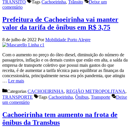
TRÂNSITO
Tags
Cachoeirinha
,
Trânsito
Deixe um
comentário
Prefeitura de Cachoeirinha vai manter
valor da tarifa de ônibus em R$ 3,75
8 de julho de 2022
Por
Mobilidade Porto Alegre
Com o aumento no preço do óleo diesel, diminuição do número de
passageiros, inflação e os demais custos que estão em alta, a saída da
empresa de transporte coletivo que possui mais gastos do que
receita, é de aumentar a tarifa técnica para equilibrar as finanças da
concessionária, principalmente nessa era pós pandemia, que atingiu
…
Ler mais
Categorias
CACHOEIRINHA
,
REGIÃO METROPOLITANA
,
TRANSPORTE
Tags
Cachoeirinha
,
Ônibus
,
Transporte
Deixe
um comentário
Cachoeirinha tem aumento na frota de
ônibus da Transbus