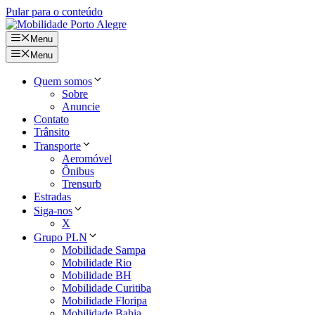
Pular para o conteúdo
Menu
Menu
Quem somos
Sobre
Anuncie
Contato
Trânsito
Transporte
Aeromóvel
Ônibus
Trensurb
Estradas
Siga-nos
X
Grupo PLN
Mobilidade Sampa
Mobilidade Rio
Mobilidade BH
Mobilidade Curitiba
Mobilidade Floripa
Mobilidade Bahia