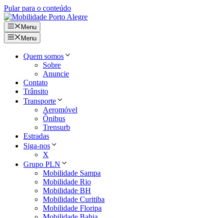
Pular para o conteúdo
Menu
Menu
Quem somos
Sobre
Anuncie
Contato
Trânsito
Transporte
Aeromóvel
Ônibus
Trensurb
Estradas
Siga-nos
X
Grupo PLN
Mobilidade Sampa
Mobilidade Rio
Mobilidade BH
Mobilidade Curitiba
Mobilidade Floripa
Mobilidade Bahia