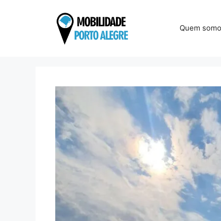
Pular
para
Quem somo
o
conteúdo