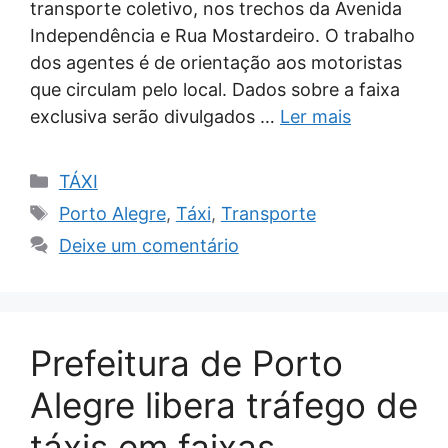
transporte coletivo, nos trechos da Avenida
Independência e Rua Mostardeiro. O trabalho
dos agentes é de orientação aos motoristas
que circulam pelo local. Dados sobre a faixa
exclusiva serão divulgados …
Ler mais
Categorias
TÁXI
Tags
Porto Alegre
,
Táxi
,
Transporte
Deixe um comentário
Prefeitura de Porto
Alegre libera tráfego de
táxis em faixas