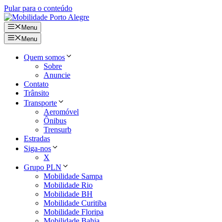
Pular para o conteúdo
Menu
Menu
Quem somos
Sobre
Anuncie
Contato
Trânsito
Transporte
Aeromóvel
Ônibus
Trensurb
Estradas
Siga-nos
X
Grupo PLN
Mobilidade Sampa
Mobilidade Rio
Mobilidade BH
Mobilidade Curitiba
Mobilidade Floripa
Mobilidade Bahia