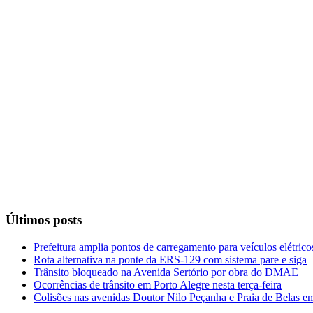
Últimos posts
Prefeitura amplia pontos de carregamento para veículos elétric
Rota alternativa na ponte da ERS-129 com sistema pare e siga
Trânsito bloqueado na Avenida Sertório por obra do DMAE
Ocorrências de trânsito em Porto Alegre nesta terça-feira
Colisões nas avenidas Doutor Nilo Peçanha e Praia de Belas e