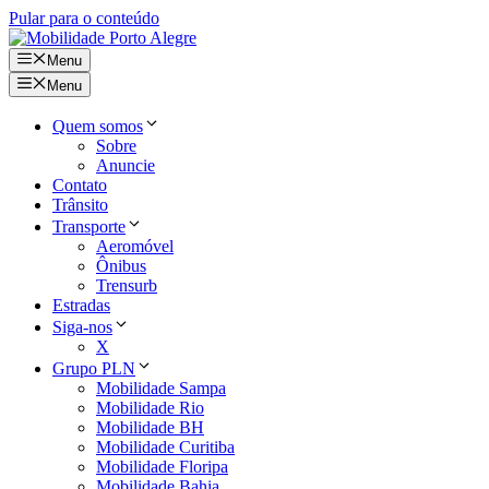
Pular para o conteúdo
Menu
Menu
Quem somos
Sobre
Anuncie
Contato
Trânsito
Transporte
Aeromóvel
Ônibus
Trensurb
Estradas
Siga-nos
X
Grupo PLN
Mobilidade Sampa
Mobilidade Rio
Mobilidade BH
Mobilidade Curitiba
Mobilidade Floripa
Mobilidade Bahia