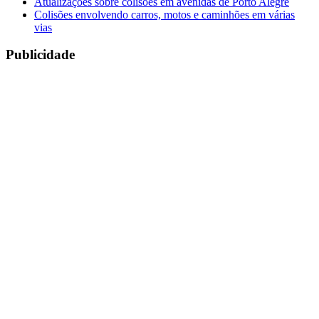
Atualizações sobre colisões em avenidas de Porto Alegre
Colisões envolvendo carros, motos e caminhões em várias
vias
Publicidade