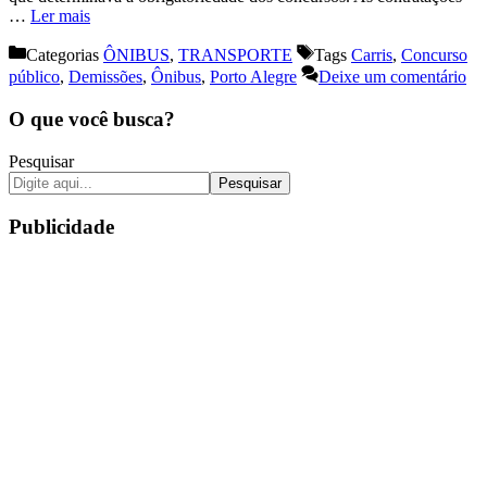
…
Ler mais
Categorias
ÔNIBUS
,
TRANSPORTE
Tags
Carris
,
Concurso
público
,
Demissões
,
Ônibus
,
Porto Alegre
Deixe um comentário
O que você busca?
Pesquisar
Pesquisar
Publicidade