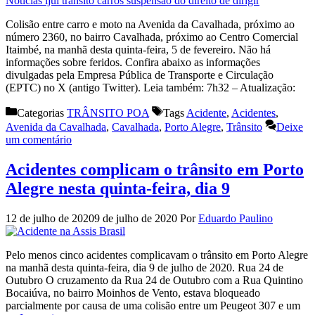
Colisão entre carro e moto na Avenida da Cavalhada, próximo ao
número 2360, no bairro Cavalhada, próximo ao Centro Comercial
Itaimbé, na manhã desta quinta-feira, 5 de fevereiro. Não há
informações sobre feridos. Confira abaixo as informações
divulgadas pela Empresa Pública de Transporte e Circulação
(EPTC) no X (antigo Twitter). Leia também: 7h32 – Atualização:
Categorias
TRÂNSITO POA
Tags
Acidente
,
Acidentes
,
Avenida da Cavalhada
,
Cavalhada
,
Porto Alegre
,
Trânsito
Deixe
um comentário
Acidentes complicam o trânsito em Porto
Alegre nesta quinta-feira, dia 9
12 de julho de 2020
9 de julho de 2020
Por
Eduardo Paulino
Pelo menos cinco acidentes complicavam o trânsito em Porto Alegre
na manhã desta quinta-feira, dia 9 de julho de 2020. Rua 24 de
Outubro O cruzamento da Rua 24 de Outubro com a Rua Quintino
Bocaiúva, no bairro Moinhos de Vento, estava bloqueado
parcialmente por causa de uma colisão entre um Peugeot 307 e um