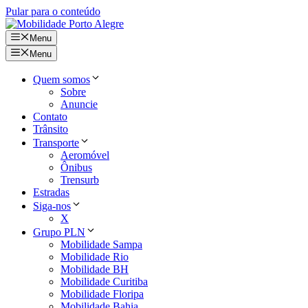
Pular para o conteúdo
Menu
Menu
Quem somos
Sobre
Anuncie
Contato
Trânsito
Transporte
Aeromóvel
Ônibus
Trensurb
Estradas
Siga-nos
X
Grupo PLN
Mobilidade Sampa
Mobilidade Rio
Mobilidade BH
Mobilidade Curitiba
Mobilidade Floripa
Mobilidade Bahia