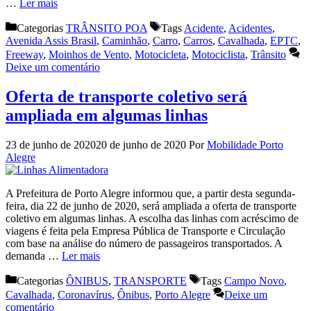
…
Ler mais
Categorias
TRÂNSITO POA
Tags
Acidente
,
Acidentes
,
Avenida Assis Brasil
,
Caminhão
,
Carro
,
Carros
,
Cavalhada
,
EPTC
,
Freeway
,
Moinhos de Vento
,
Motocicleta
,
Motociclista
,
Trânsito
Deixe um comentário
Oferta de transporte coletivo será
ampliada em algumas linhas
23 de junho de 2020
20 de junho de 2020
Por
Mobilidade Porto
Alegre
A Prefeitura de Porto Alegre informou que, a partir desta segunda-
feira, dia 22 de junho de 2020, será ampliada a oferta de transporte
coletivo em algumas linhas. A escolha das linhas com acréscimo de
viagens é feita pela Empresa Pública de Transporte e Circulação
com base na análise do número de passageiros transportados. A
demanda …
Ler mais
Categorias
ÔNIBUS
,
TRANSPORTE
Tags
Campo Novo
,
Cavalhada
,
Coronavírus
,
Ônibus
,
Porto Alegre
Deixe um
comentário