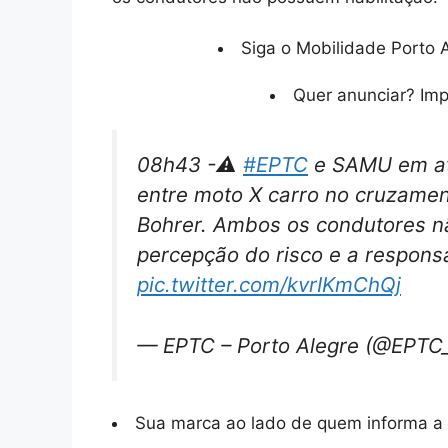
Siga o Mobilidade Porto A
Quer anunciar? Im
08h43 -⚠️
#EPTC
e SAMU em at
entre moto X carro no cruzamen
Bohrer. Ambos os condutores nã
percepção do risco e a responsa
pic.twitter.com/kvrIKmChQj
— EPTC – Porto Alegre (@EPT
Sua marca ao lado de quem informa a 