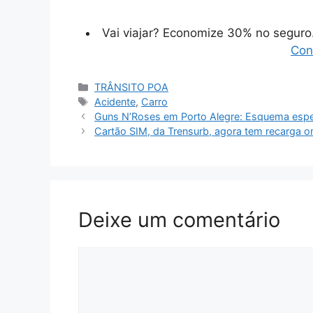
Vai viajar? Economize 30% no segur
Con
Categorias
TRÂNSITO POA
Tags
Acidente
,
Carro
Guns N’Roses em Porto Alegre: Esquema especi
Cartão SIM, da Trensurb, agora tem recarga on
Deixe um comentário
Comentário