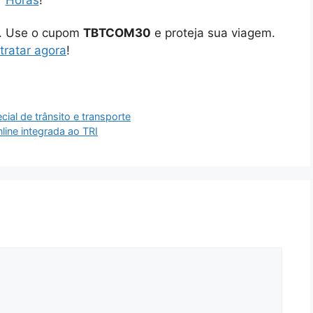
Horas
!
o. Use o cupom
TBTCOM30
e proteja sua viagem.
tratar agora
!
al de trânsito e transporte
line integrada ao TRI