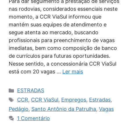
Para dar seguimento à prestação de serviços
nas rodovias, considerados essenciais neste
momento, a CCR ViaSul informou que
mantém suas equipes de atendimento e
segue atenta ao mercado, buscando
profissionais para preenchimento de vagas
imediatas, bem como composição de banco
de currículos para futuras oportunidades.
Nesse sentido, a concessionária CCR ViaSul
está com 20 vagas …
Ler mais
Categorias
ESTRADAS
Tags
CCR
,
CCR ViaSul
,
Empregos
,
Estradas
,
Pedágio
,
Santo Antônio da Patrulha
,
Vagas
1 Comentário