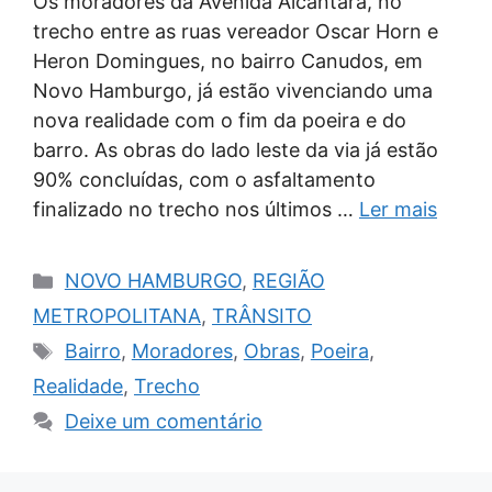
Os moradores da Avenida Alcântara, no
trecho entre as ruas vereador Oscar Horn e
Heron Domingues, no bairro Canudos, em
Novo Hamburgo, já estão vivenciando uma
nova realidade com o fim da poeira e do
barro. As obras do lado leste da via já estão
90% concluídas, com o asfaltamento
finalizado no trecho nos últimos …
Ler mais
Categorias
NOVO HAMBURGO
,
REGIÃO
METROPOLITANA
,
TRÂNSITO
Tags
Bairro
,
Moradores
,
Obras
,
Poeira
,
Realidade
,
Trecho
Deixe um comentário