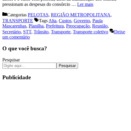
pressionam as despesas do consórcio …
Ler mais
Categorias
PELOTAS
,
REGIÃO METROPOLITANA
,
TRANSPORTE
Tags
Alta
,
Custos
,
Governo
,
Paula
Mascarenhas
,
Planilha
,
Prefeitura
,
Preocupação
,
Reunião
,
Secretário
,
STT
,
Trânsito
,
Transporte
,
Transporte coletivo
Deixe
um comentário
O que você busca?
Pesquisar
Pesquisar
Publicidade