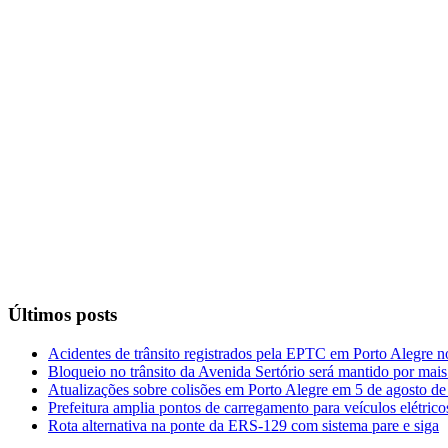
Últimos posts
Acidentes de trânsito registrados pela EPTC em Porto Alegre n
Bloqueio no trânsito da Avenida Sertório será mantido por mais
Atualizações sobre colisões em Porto Alegre em 5 de agosto d
Prefeitura amplia pontos de carregamento para veículos elétric
Rota alternativa na ponte da ERS-129 com sistema pare e siga