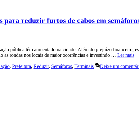
es para reduzir furtos de cabos em semáforo
nação pública têm aumentado na cidade. Além do prejuízo financeiro, e
ando as rondas nos locais de maior ocorrências e investindo …
Ler mais
nação
,
Prefeitura
,
Reduzir
,
Semáforos
,
Terminais
Deixe um comentár