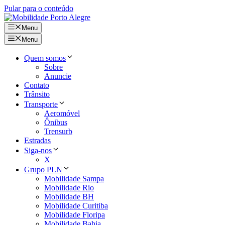
Pular para o conteúdo
Menu
Menu
Quem somos
Sobre
Anuncie
Contato
Trânsito
Transporte
Aeromóvel
Ônibus
Trensurb
Estradas
Siga-nos
X
Grupo PLN
Mobilidade Sampa
Mobilidade Rio
Mobilidade BH
Mobilidade Curitiba
Mobilidade Floripa
Mobilidade Bahia