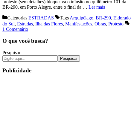
protesto (sem detalhes) bloqueava o trânsito no quilômetro 101 da
BR-290, em Porto Alegre, entre o final da …
Ler mais
Categorias
ESTRADAS
Tags
Arquipélago
,
BR-290
,
Eldorado
do Sul
,
Estradas
,
Ilha das Flores
,
Manifestações
,
Obras
,
Protesto
1 Comentário
O que você busca?
Pesquisar
Pesquisar
Publicidade