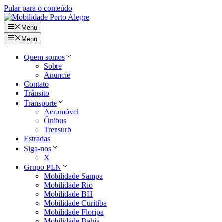
Pular para o conteúdo
Menu
Menu
Quem somos
Sobre
Anuncie
Contato
Trânsito
Transporte
Aeromóvel
Ônibus
Trensurb
Estradas
Siga-nos
X
Grupo PLN
Mobilidade Sampa
Mobilidade Rio
Mobilidade BH
Mobilidade Curitiba
Mobilidade Floripa
Mobilidade Bahia