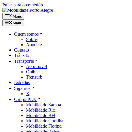
Pular para o conteúdo
Menu
Menu
Quem somos
Sobre
Anuncie
Contato
Trânsito
Transporte
Aeromóvel
Ônibus
Trensurb
Estradas
Siga-nos
X
Grupo PLN
Mobilidade Sampa
Mobilidade Rio
Mobilidade BH
Mobilidade Curitiba
Mobilidade Floripa
Mobilidade Bahia