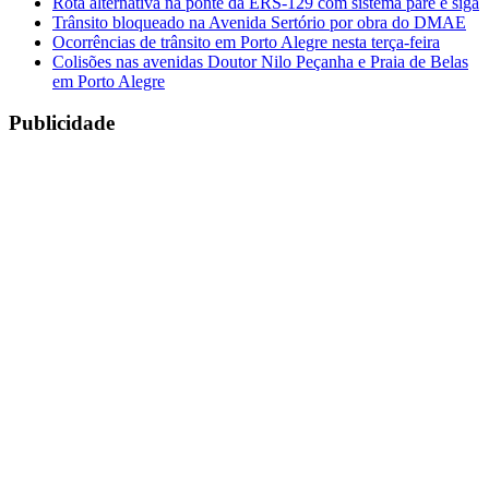
Rota alternativa na ponte da ERS-129 com sistema pare e siga
Trânsito bloqueado na Avenida Sertório por obra do DMAE
Ocorrências de trânsito em Porto Alegre nesta terça-feira
Colisões nas avenidas Doutor Nilo Peçanha e Praia de Belas
em Porto Alegre
Publicidade