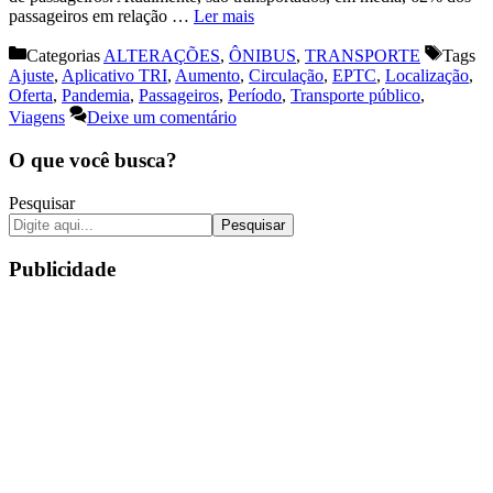
passageiros em relação …
Ler mais
Categorias
ALTERAÇÕES
,
ÔNIBUS
,
TRANSPORTE
Tags
Ajuste
,
Aplicativo TRI
,
Aumento
,
Circulação
,
EPTC
,
Localização
,
Oferta
,
Pandemia
,
Passageiros
,
Período
,
Transporte público
,
Viagens
Deixe um comentário
O que você busca?
Pesquisar
Pesquisar
Publicidade