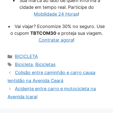
Sua marca ao lado de quem informa a
cidade em tempo real. Participe do
Mobilidade 24 Horas
!
Vai viajar? Economize 30% no seguro. Use
o cupom
TBTCOM30
e proteja sua viagem.
Contratar agora
!
Categorias
BICICLETA
Tags
Bicicleta
,
Bicicletas
Colisão entre caminhão e carro causa
lentidão na Avenida Ceará
Acidente entre carro e motocicleta na
Avenida Icaraí