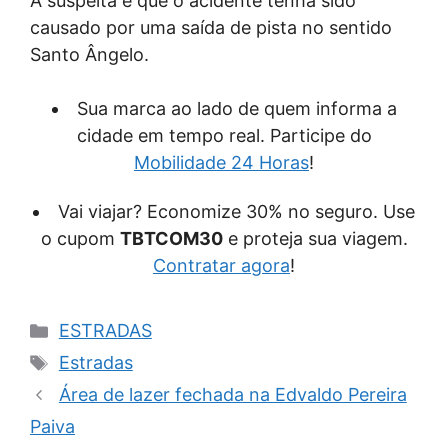
A suspeita é que o acidente tenha sido
causado por uma saída de pista no sentido
Santo Ângelo.
Sua marca ao lado de quem informa a
cidade em tempo real. Participe do
Mobilidade 24 Horas
!
Vai viajar? Economize 30% no seguro. Use
o cupom
TBTCOM30
e proteja sua viagem.
Contratar agora
!
Categorias
ESTRADAS
Tags
Estradas
Área de lazer fechada na Edvaldo Pereira
Paiva