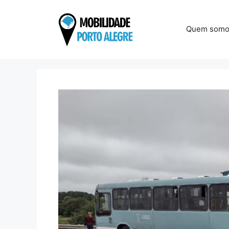
Pular
para
Quem somo
o
conteúdo