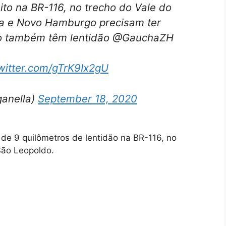
to na BR-116, no trecho do Vale do
ia e Novo Hamburgo precisam ter
ldo também têm lentidão @GauchaZH
twitter.com/gTrK9Ix2gU
anella)
September 18, 2020
de 9 quilômetros de lentidão na BR-116, no
 São Leopoldo.