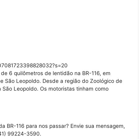
/1307081723398828032?s=20
de 6 quilômetros de lentidão na BR-116, em
ul e São Leopoldo. Desde a região do Zoológico de
m São Leopoldo. Os motoristas tinham como
 da BR-116 para nos passar? Envie sua mensagem,
41) 99224-3590.