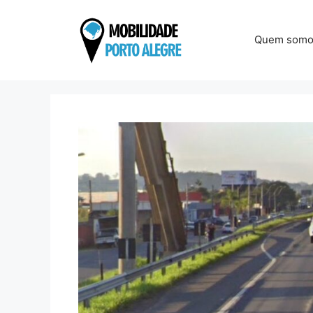
Pular
para
Quem somo
o
conteúdo