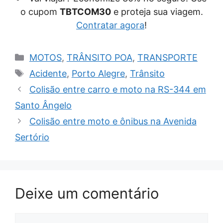
o cupom
TBTCOM30
e proteja sua viagem.
Contratar agora
!
Categorias
MOTOS
,
TRÂNSITO POA
,
TRANSPORTE
Tags
Acidente
,
Porto Alegre
,
Trânsito
Colisão entre carro e moto na RS-344 em
Santo Ângelo
Colisão entre moto e ônibus na Avenida
Sertório
Deixe um comentário
Comentário