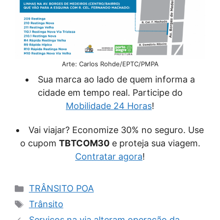
Arte: Carlos Rohde/EPTC/PMPA
Sua marca ao lado de quem informa a
cidade em tempo real. Participe do
Mobilidade 24 Horas
!
Vai viajar? Economize 30% no seguro. Use
o cupom
TBTCOM30
e proteja sua viagem.
Contratar agora
!
Categorias
TRÂNSITO POA
Tags
Trânsito
Serviços na via alteram operação da