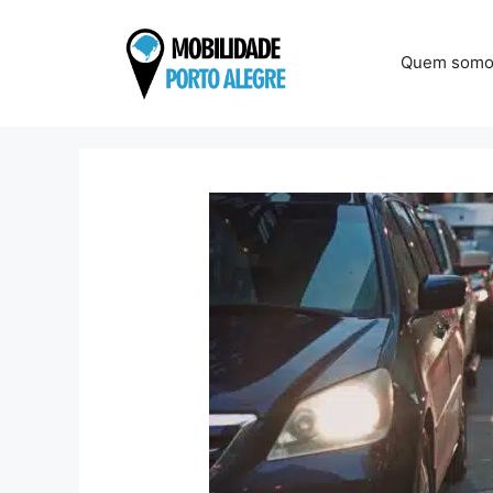
Pular
para
Quem somo
o
conteúdo