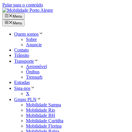
Pular para o conteúdo
Menu
Menu
Quem somos
Sobre
Anuncie
Contato
Trânsito
Transporte
Aeromóvel
Ônibus
Trensurb
Estradas
Siga-nos
X
Grupo PLN
Mobilidade Sampa
Mobilidade Rio
Mobilidade BH
Mobilidade Curitiba
Mobilidade Floripa
Mobilidade Bahia