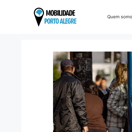
Pular
para
Quem somo
o
conteúdo