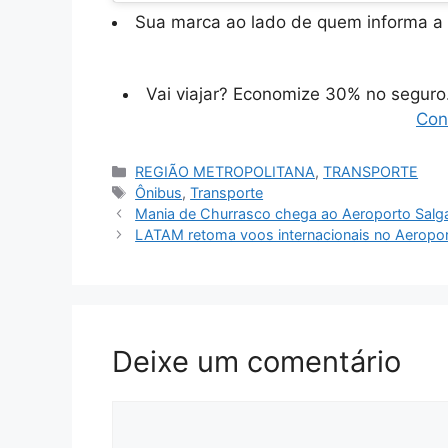
Sua marca ao lado de quem informa a 
Vai viajar? Economize 30% no segur
Con
Categorias
REGIÃO METROPOLITANA
,
TRANSPORTE
Tags
Ônibus
,
Transporte
Mania de Churrasco chega ao Aeroporto Salga
LATAM retoma voos internacionais no Aeropor
Deixe um comentário
Comentário