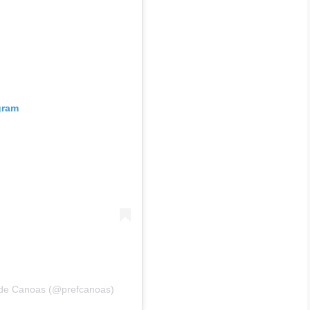
gram
a de Canoas (@prefcanoas)