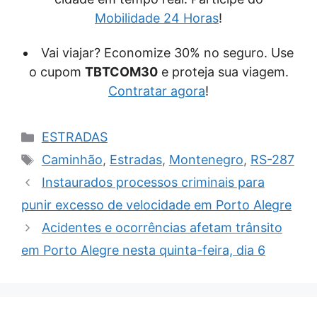
Mobilidade 24 Horas
!
Vai viajar? Economize 30% no seguro. Use
o cupom
TBTCOM30
e proteja sua viagem.
Contratar agora
!
Categorias
ESTRADAS
Tags
Caminhão
,
Estradas
,
Montenegro
,
RS-287
Instaurados processos criminais para
punir excesso de velocidade em Porto Alegre
Acidentes e ocorrências afetam trânsito
em Porto Alegre nesta quinta-feira, dia 6